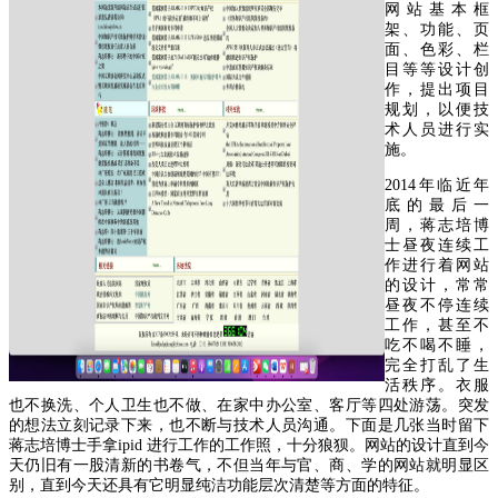
网站基本框
架、功能、页
面、色彩、栏
目等等设计创
作，提出项目
规划，以便技
术人员进行实
施。
2
014
年临近年
底的最后一
周，蒋志培博
士昼夜连续工
作进行着网站
的设计，常常
昼夜不停连续
工作，甚至不
吃不喝不睡，
完全打乱了生
活秩序。衣服
也不换洗、个人卫生也不做、在家中办公室、客厅等四处游荡。突发
的想法立刻记录下来，也不断与技术人员沟通。下面是几张当时留下
蒋志培博士手拿
ipid
进行工作的工作照，十分狼狈。网站的设计直到今
天仍旧有一股清新的书卷气，不但当年与官、商、学的网站就明显区
别，直到今天还具有它明显纯洁功能层次清楚等方面的特征。